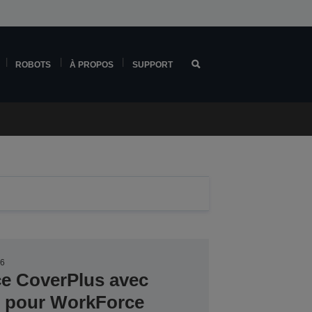
ROBOTS
À PROPOS
SUPPORT
36
ce CoverPlus avec
er pour WorkForce