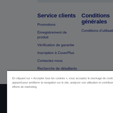
Service clients
Conditions
générales
Promotions
Conditions d’utilisat
Enregistrement de
produit
Vérification de garantie
Inscription à CoverPlus
Contactez-nous
Recherche de détaillants
En cliquant sur « Accepter tous les cookies », vous acceptez le stockage de cooki
appareil pour améliorer la navigation sur le site, analyser son utilisation et contribu
efforts de marketing.
Identification du fournisseur
Identificatio
Contactez-nous au sujet