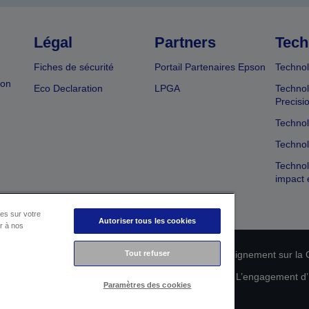
Légal
Partners
Tech
Fiches de sécurité
Portail Partenaires Epson
Technol
ion
Eco Declaration
LPGA
Technol
Precisi
Technol
Technol
Technol
impact 
es sur votre
Autoriser tous les cookies
er à nos
n de conformité des produits
Tout refuser
Déclaration de Renseignement sur la C
 de vos données
Informations sur les cookies
L’engagement d’E
Paramètres des cookies
Copyright © 2026 Seiko Epson