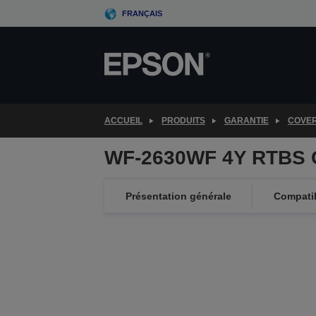
Skip
FRANÇAIS
to
main
content
ACCUEIL
PRODUITS
GARANTIE
COVE
WF-2630WF 4Y RTBS 
Présentation générale
Compatib