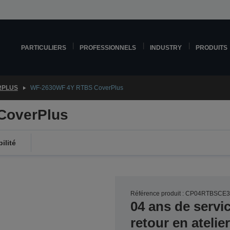
PARTICULIERS
PROFESSIONNELS
INDUSTRY
PRODUITS
RPLUS
WF-2630WF 4Y RTBS CoverPlus
CoverPlus
ilité
Référence produit : CP04RTBSCE
04 ans de servi
retour en ateli