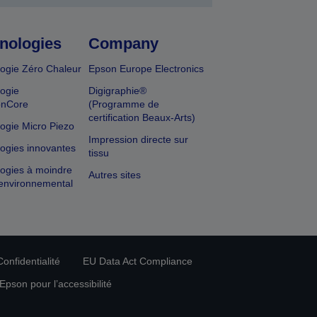
nologies
Company
ogie Zéro Chaleur
Epson Europe Electronics
ogie
Digigraphie®
onCore
(Programme de
certification Beaux-Arts)
ogie Micro Piezo
Impression directe sur
ogies innovantes
tissu
ogies à moindre
Autres sites
environnemental
onfidentialité
EU Data Act Compliance
pson pour l’accessibilité