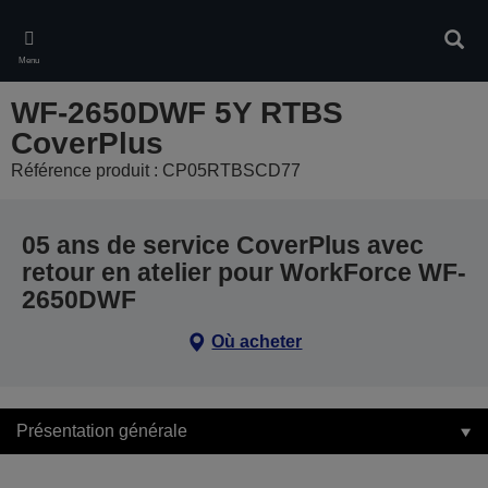
Skip
to
Rech
main
Menu
content
WF-2650DWF 5Y RTBS
CoverPlus
Référence produit : CP05RTBSCD77
05 ans de service CoverPlus avec
retour en atelier pour WorkForce WF-
2650DWF
Où acheter
Présentation générale