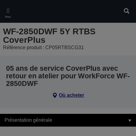
Skip
to
Rech
main
Menu
content
WF-2850DWF 5Y RTBS
CoverPlus
Référence produit : CP05RTBSCG31
05 ans de service CoverPlus avec
retour en atelier pour WorkForce WF-
2850DWF
Où acheter
Présentation générale