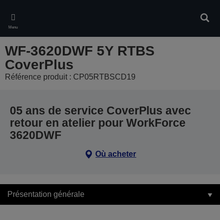
Skip
to
Rech
main
Menu
content
WF-3620DWF 5Y RTBS
CoverPlus
Référence produit : CP05RTBSCD19
05 ans de service CoverPlus avec
retour en atelier pour WorkForce
3620DWF
Où acheter
Présentation générale