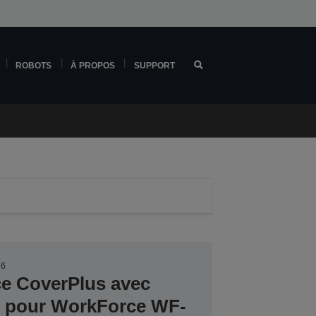
ROBOTS
À PROPOS
SUPPORT
16
ce CoverPlus avec
er pour WorkForce WF-