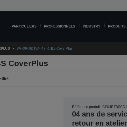
PARTICULIERS
PROFESSIONNELS
INDUSTRY
PRODUITS
RPLUS
WF-3640DTWF 4Y RTBS CoverPlus
S CoverPlus
ilité
Référence produit : CP04RTBSCD
04 ans de servi
retour en ateli