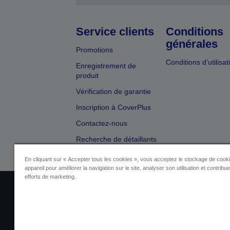
Service clients
Conditions
générales
Promotions
Conditions d’utilisat
Enregistrement de
produit
Vérification de garantie
Inscription à CoverPlus
Contactez-nous
Recherche de détaillants
En cliquant sur « Accepter tous les cookies », vous acceptez le stockage de cooki
appareil pour améliorer la navigation sur le site, analyser son utilisation et contribu
efforts de marketing.
Identification du fournisseur
Identificatio
Contactez-nous au sujet