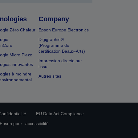
nologies
Company
ogie Zéro Chaleur
Epson Europe Electronics
ogie
Digigraphie®
onCore
(Programme de
certification Beaux-Arts)
ogie Micro Piezo
Impression directe sur
ogies innovantes
tissu
ogies à moindre
Autres sites
environnemental
onfidentialité
EU Data Act Compliance
pson pour l’accessibilité