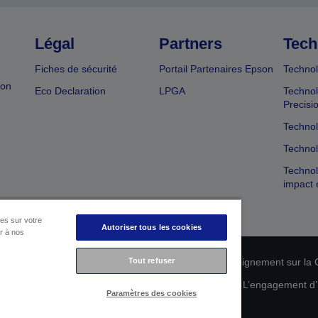
Légal
Partners
Tech
Fiches de sécurité
Portail Partenaires Epson
Technol
ion
Eco Declaration
LPGA
Technol
Precisi
Technol
Technol
Technol
impact 
es sur votre
Autoriser tous les cookies
er à nos
n de conformité des produits
Tout refuser
Déclaration de Renseignement sur la C
 de vos données
Informations sur les cookies
L’engagement d’E
Paramètres des cookies
Copyright © 2026 Seiko Epson