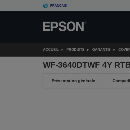
Skip
FRANÇAIS
to
main
content
ACCUEIL
PRODUITS
GARANTIE
COVE
WF-3640DTWF 4Y RTB
Présentation générale
Compatib