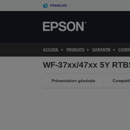
Skip
FRANÇAIS
to
main
content
ACCUEIL
PRODUITS
GARANTIE
COVE
WF-37xx/47xx 5Y RTB
Présentation générale
Compatib