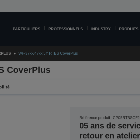
PARTICULIERS
PROFESSIONNELS
INDUSTRY
PRODUITS
RPLUS
WF-37xx/47xx 5Y RTBS CoverPlus
S CoverPlus
ilité
Référence produit : CP05RTBSCF2
05 ans de servi
retour en ateli