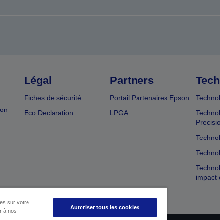
Légal
Partners
Tech
Fiches de sécurité
Portail Partenaires Epson
Technol
ion
Eco Declaration
LPGA
Technol
Precisi
Technol
Technol
Technol
impact 
es sur votre
Autoriser tous les cookies
er à nos