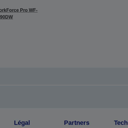
rkForce Pro WF-
090DW
Légal
Partners
Tech