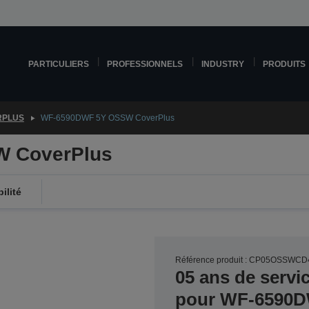
PARTICULIERS
PROFESSIONNELS
INDUSTRY
PRODUITS
RPLUS
WF-6590DWF 5Y OSSW CoverPlus
 CoverPlus
ilité
Référence produit : CP05OSSWCD
05 ans de servi
pour WF-6590