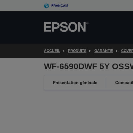
Skip
FRANÇAIS
to
main
content
ACCUEIL
PRODUITS
GARANTIE
COVE
WF-6590DWF 5Y OSSW
Présentation générale
Compatib