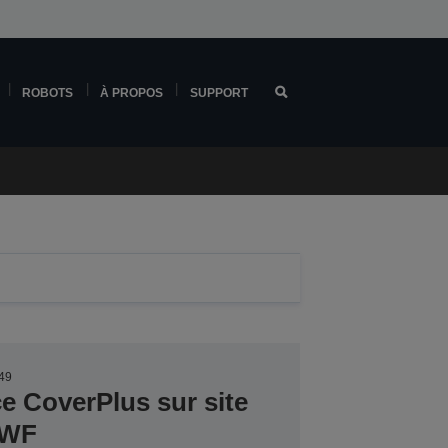
ROBOTS
À PROPOS
SUPPORT
49
ce CoverPlus sur site
DWF