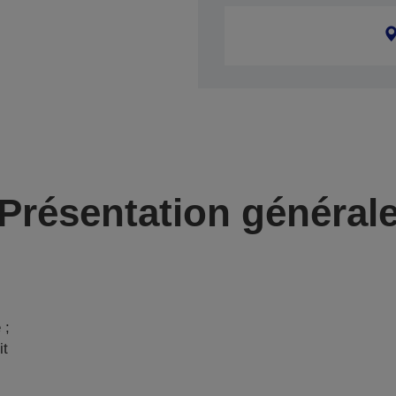
Présentation général
 ;
it