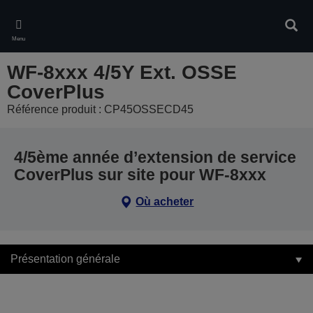
Skip
to
Rech
main
Menu
content
WF-8xxx 4/5Y Ext. OSSE
CoverPlus
Référence produit : CP45OSSECD45
4/5ème année d’extension de service
CoverPlus sur site pour WF-8xxx
Où acheter
Présentation générale