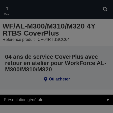
Skip
to
Rech
main
Menu
content
WF/AL-M300/M310/M320 4Y
RTBS CoverPlus
Référence produit : CP04RTBSCC64
04 ans de service CoverPlus avec
retour en atelier pour WorkForce AL-
M300/M310/M320
Où acheter
Présentation générale