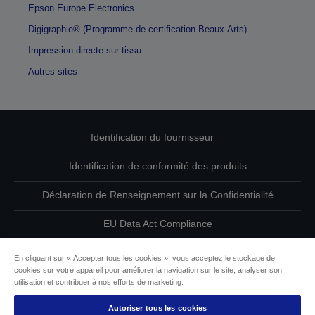
Epson Europe Electronics
Digigraphie® (Programme de certification Beaux-Arts)
Impression directe sur tissu
Autres sites
Identification du fournisseur
Identification de conformité des produits
Déclaration de Renseignement sur la Confidentialité
EU Data Act Compliance
Contactez-nous au sujet de vos données
En cliquant sur « Accepter tous les cookies », vous acceptez le stockage de
cookies sur votre appareil pour améliorer la navigation sur le site, analyser son
Informations sur les cookies
utilisation et contribuer à nos efforts de marketing.
Autoriser tous les cookies
L’engagement d’Epson pour l’accessibilité