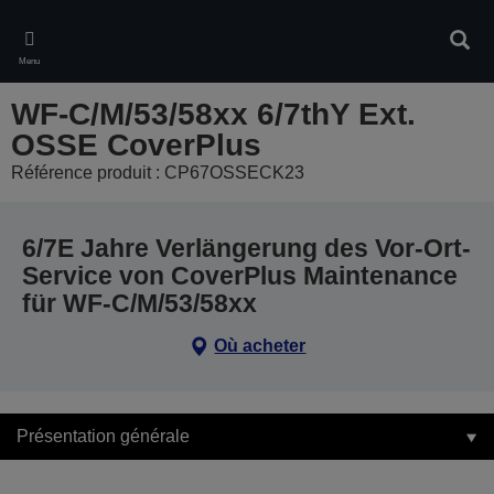
Skip
to
Rech
main
Menu
content
WF-C/M/53/58xx 6/7thY Ext.
OSSE CoverPlus
Référence produit : CP67OSSECK23
6/7E Jahre Verlängerung des Vor-Ort-
Service von CoverPlus Maintenance
für WF-C/M/53/58xx
Où acheter
Présentation générale