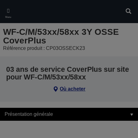
Skip
to
Rech
main
Menu
content
WF-C/M/53xx/58xx 3Y OSSE
CoverPlus
Référence produit : CP03OSSECK23
03 ans de service CoverPlus sur site
pour WF-C/M/53xx/58xx
Où acheter
Présentation générale