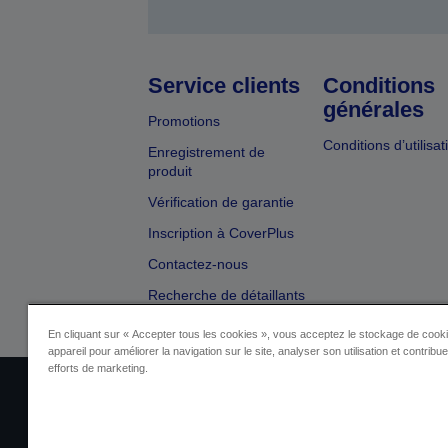
Service clients
Conditions
générales
Promotions
Conditions d’utilisat
Enregistrement de
produit
Vérification de garantie
Inscription à CoverPlus
Contactez-nous
Recherche de détaillants
En cliquant sur « Accepter tous les cookies », vous acceptez le stockage de cooki
appareil pour améliorer la navigation sur le site, analyser son utilisation et contribu
efforts de marketing.
Identification du fournisseur
Identificatio
Contactez-nous au sujet