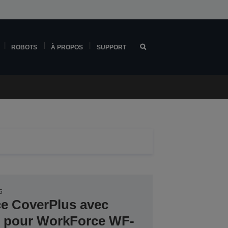
ROBOTS
À PROPOS
SUPPORT
5
ce CoverPlus avec
er pour WorkForce WF-