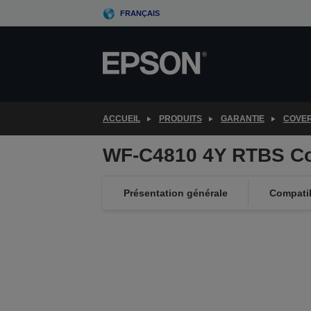
Skip
FRANÇAIS
to
main
content
ACCUEIL
PRODUITS
GARANTIE
COVE
WF-C4810 4Y RTBS Co
Présentation générale
Compatib