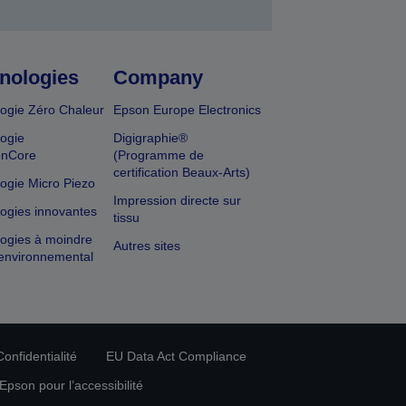
nologies
Company
ogie Zéro Chaleur
Epson Europe Electronics
ogie
Digigraphie®
onCore
(Programme de
certification Beaux-Arts)
ogie Micro Piezo
Impression directe sur
ogies innovantes
tissu
ogies à moindre
Autres sites
environnemental
onfidentialité
EU Data Act Compliance
pson pour l’accessibilité