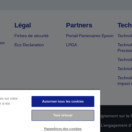
Légal
Partners
Tech
Fiches de sécurité
Portail Partenaires Epson
Technol
ion
Eco Declaration
LPGA
Technol
Precisi
Technol
Technol
Technol
impact 
es sur votre
Autoriser tous les cookies
er à nos
n de conformité des produits
Tout refuser
Déclaration de Renseignement sur la C
 de vos données
Informations sur les cookies
L’engagement d’E
Paramètres des cookies