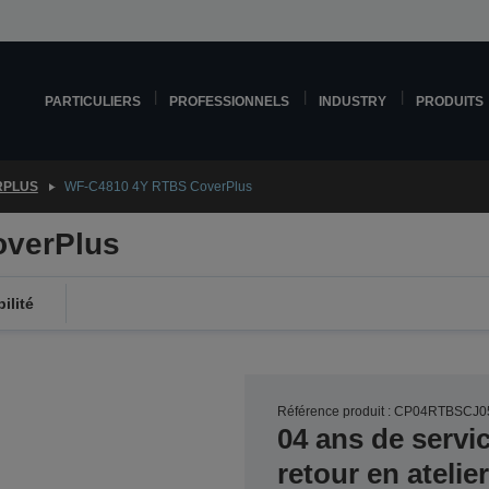
PARTICULIERS
PROFESSIONNELS
INDUSTRY
PRODUITS
RPLUS
WF-C4810 4Y RTBS CoverPlus
verPlus
ilité
Référence produit : CP04RTBSCJ0
04 ans de servi
retour en ateli