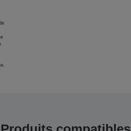
r
de
ie
e
ie.
Produits compatibles