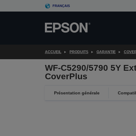
Skip
FRANÇAIS
to
main
content
ACCUEIL
PRODUITS
GARANTIE
COVE
WF-C5290/5790 5Y Ex
CoverPlus
Présentation générale
Compatib