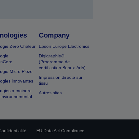
nologies
Company
ogie Zéro Chaleur
Epson Europe Electronics
ogie
Digigraphie®
onCore
(Programme de
certification Beaux-Arts)
ogie Micro Piezo
Impression directe sur
ogies innovantes
tissu
ogies à moindre
Autres sites
environnemental
onfidentialité
EU Data Act Compliance