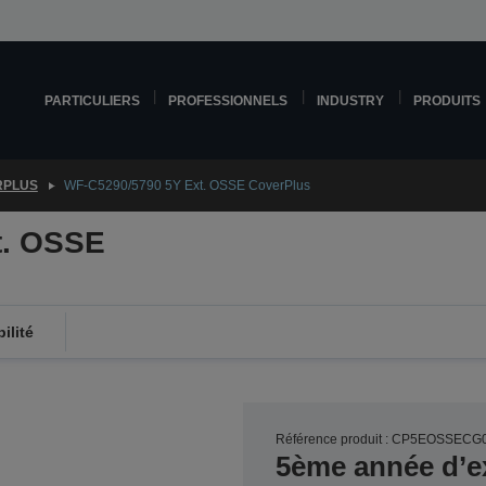
PARTICULIERS
PROFESSIONNELS
INDUSTRY
PRODUITS
RPLUS
WF-C5290/5790 5Y Ext. OSSE CoverPlus
t. OSSE
ilité
Référence produit : CP5EOSSECG
5ème année d’e