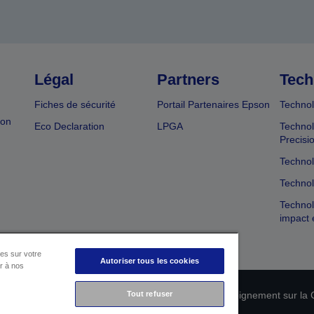
Légal
Partners
Tech
Fiches de sécurité
Portail Partenaires Epson
Technol
ion
Eco Declaration
LPGA
Technol
Precisi
Technol
Technol
Technol
impact 
es sur votre
Autoriser tous les cookies
er à nos
n de conformité des produits
Tout refuser
Déclaration de Renseignement sur la C