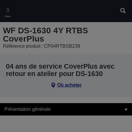
Skip
to
Rech
main
Menu
content
WF DS-1630 4Y RTBS
CoverPlus
Référence produit : CP04RTBSB239
04 ans de service CoverPlus avec
retour en atelier pour DS-1630
Où acheter
Présentation générale