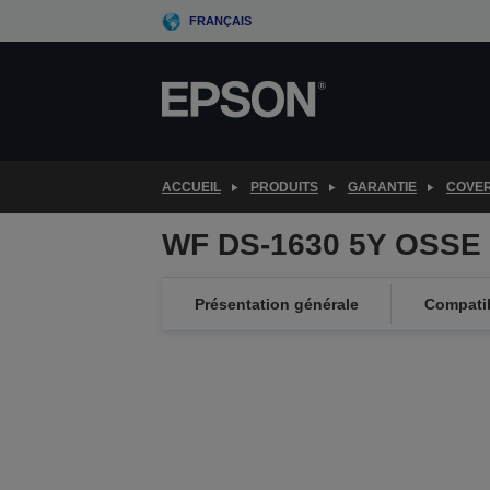
Skip
FRANÇAIS
to
main
content
ACCUEIL
PRODUITS
GARANTIE
COVE
WF DS-1630 5Y OSSE 
Présentation générale
Compatib