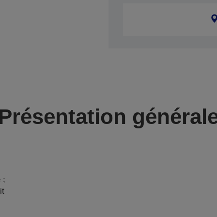
Présentation général
 ;
it