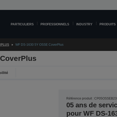
PARTICULIERS
PROFESSIONNELS
INDUSTRY
PRODUITS
RPLUS
WF DS-1630 5Y OSSE CoverPlus
CoverPlus
ilité
Référence produit : CP05OSSEB23
05 ans de servi
pour WF DS-16