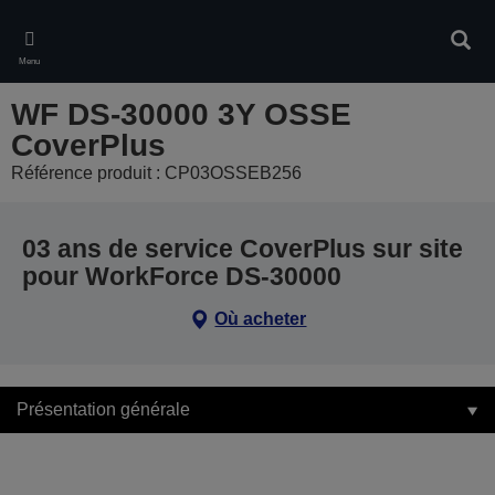
Skip
to
Rech
main
Menu
content
WF DS-30000 3Y OSSE
CoverPlus
Référence produit : CP03OSSEB256
03 ans de service CoverPlus sur site
pour WorkForce DS-30000
Où acheter
Présentation générale