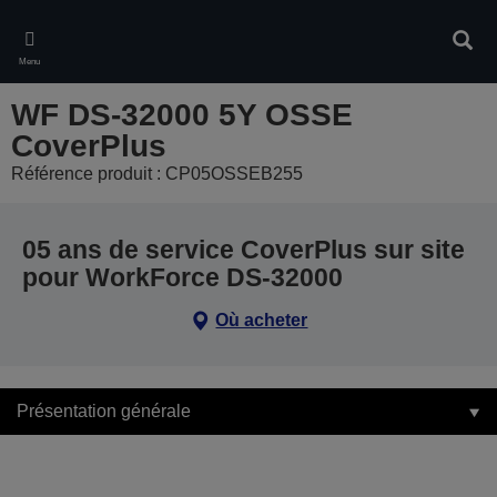
Skip
to
Rech
main
Menu
content
WF DS-32000 5Y OSSE
CoverPlus
Référence produit : CP05OSSEB255
05 ans de service CoverPlus sur site
pour WorkForce DS-32000
Où acheter
Présentation générale