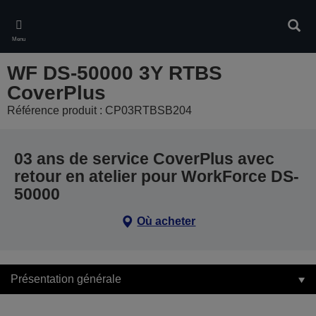
Skip
to
Rech
main
Menu
content
WF DS-50000 3Y RTBS
CoverPlus
Référence produit : CP03RTBSB204
03 ans de service CoverPlus avec
retour en atelier pour WorkForce DS-
50000
Où acheter
Présentation générale