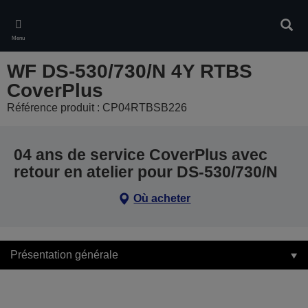
Skip
to
Rech
main
Menu
content
WF DS-530/730/N 4Y RTBS
CoverPlus
Référence produit : CP04RTBSB226
04 ans de service CoverPlus avec
retour en atelier pour DS-530/730/N
Où acheter
Présentation générale