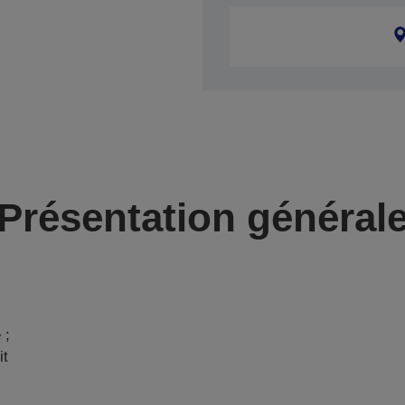
Présentation général
 ;
it