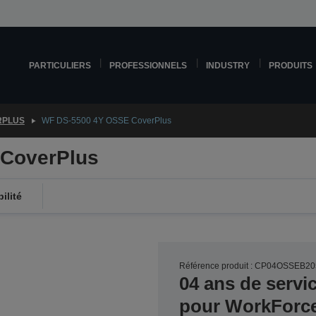
PARTICULIERS
PROFESSIONNELS
INDUSTRY
PRODUITS
RPLUS
WF DS-5500 4Y OSSE CoverPlus
CoverPlus
ilité
Référence produit : CP04OSSEB20
04 ans de servi
pour WorkForc