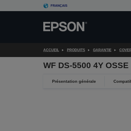
Skip
FRANÇAIS
to
main
content
ACCUEIL
PRODUITS
GARANTIE
COVE
WF DS-5500 4Y OSSE 
Présentation générale
Compatib