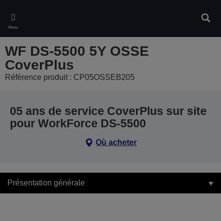
Skip
to
Rech
main
Menu
content
WF DS-5500 5Y OSSE
CoverPlus
Référence produit : CP05OSSEB205
05 ans de service CoverPlus sur site
pour WorkForce DS-5500
Où acheter
Présentation générale