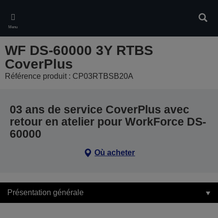
Skip
to
Rech
main
Menu
content
WF DS-60000 3Y RTBS
CoverPlus
Référence produit : CP03RTBSB20A
03 ans de service CoverPlus avec
retour en atelier pour WorkForce DS-
60000
Où acheter
Présentation générale