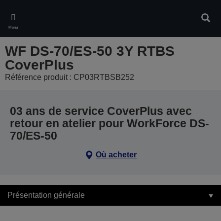
Skip
to
Rech
main
Menu
content
WF DS-70/ES-50 3Y RTBS
CoverPlus
Référence produit : CP03RTBSB252
03 ans de service CoverPlus avec
retour en atelier pour WorkForce DS-
70/ES-50
Où acheter
Présentation générale