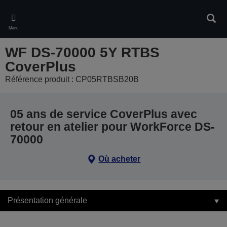
Skip
to
Rech
main
Menu
content
WF DS-70000 5Y RTBS
CoverPlus
Référence produit : CP05RTBSB20B
05 ans de service CoverPlus avec
retour en atelier pour WorkForce DS-
70000
Où acheter
Présentation générale