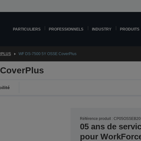
PARTICULIERS
PROFESSIONNELS
INDUSTRY
PRODUITS
RPLUS
WF DS-7500 5Y OSSE CoverPlus
CoverPlus
ilité
Référence produit : CP05OSSEB2
05 ans de servi
pour WorkForc