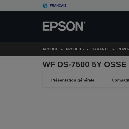
Skip
FRANÇAIS
to
main
content
ACCUEIL
PRODUITS
GARANTIE
COVE
WF DS-7500 5Y OSSE 
Présentation générale
Compatib