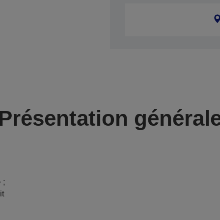
Présentation général
 ;
it