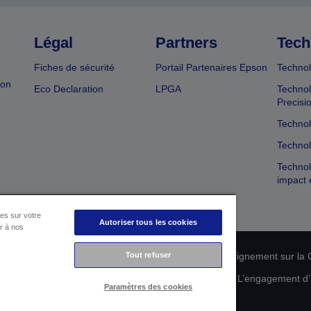
Légal
Partners
Tech
Fiches de sécurité
Portail Partenaires Epson
Technol
ion
Eco Declaration
LPGA
Technol
Precisi
Technol
Technol
Technol
impact 
es sur votre
Autoriser tous les cookies
er à nos
n de conformité des produits
Tout refuser
Déclaration de Renseignement sur la C
 de vos données
Informations sur les cookies
L’engagement d’E
Paramètres des cookies
Copyright © 2026 Seiko Epson