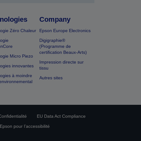
nologies
Company
ogie Zéro Chaleur
Epson Europe Electronics
ogie
Digigraphie®
onCore
(Programme de
certification Beaux-Arts)
ogie Micro Piezo
Impression directe sur
ogies innovantes
tissu
ogies à moindre
Autres sites
environnemental
onfidentialité
EU Data Act Compliance
pson pour l’accessibilité