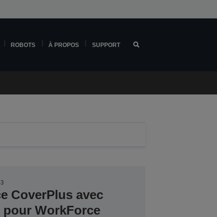
ROBOTS
À PROPOS
SUPPORT
83
ce CoverPlus avec
er pour WorkForce