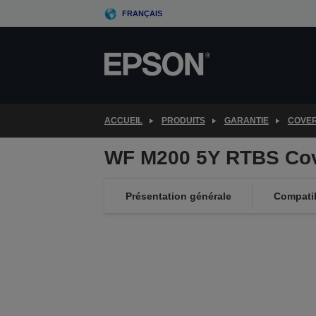
Skip
FRANÇAIS
to
main
content
ACCUEIL
PRODUITS
GARANTIE
COVE
WF M200 5Y RTBS Co
Présentation générale
Compatib