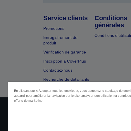
Service clients
Conditions
générales
Promotions
Conditions d’utilisat
Enregistrement de
produit
Vérification de garantie
Inscription à CoverPlus
Contactez-nous
Recherche de détaillants
En cliquant sur « Accepter tous les cookies », vous acceptez le stockage de cooki
appareil pour améliorer la navigation sur le site, analyser son utilisation et contribu
efforts de marketing.
Identification du fournisseur
Identificatio
Contactez-nous au sujet