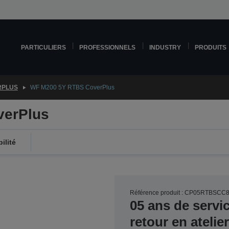
PARTICULIERS
PROFESSIONNELS
INDUSTRY
PRODUITS
RPLUS
WF M200 5Y RTBS CoverPlus
verPlus
ilité
Référence produit : CP05RTBSCC
05 ans de servi
retour en ateli