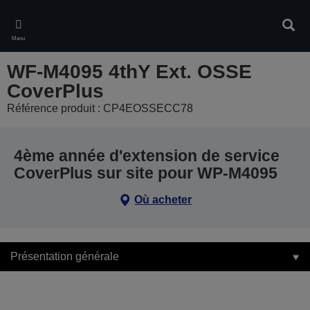
Skip
to
Rech
main
Menu
content
WF-M4095 4thY Ext. OSSE
CoverPlus
Référence produit : CP4EOSSECC78
4ème année d'extension de service
CoverPlus sur site pour WP-M4095
Où acheter
Présentation générale