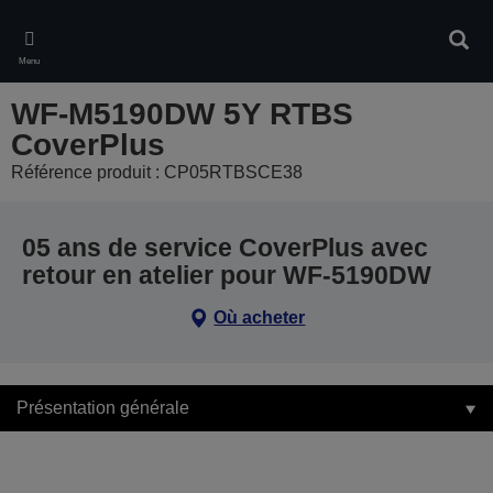
Skip
to
Rech
main
Menu
content
WF-M5190DW 5Y RTBS
CoverPlus
Référence produit : CP05RTBSCE38
05 ans de service CoverPlus avec
retour en atelier pour WF-5190DW
Où acheter
Présentation générale