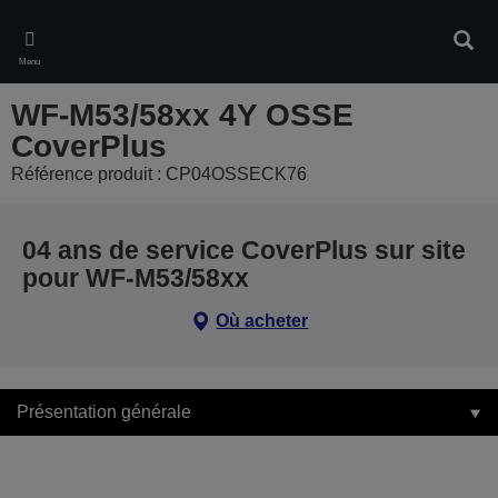
Skip
to
Rech
main
Menu
content
WF-M53/58xx 4Y OSSE
CoverPlus
Référence produit : CP04OSSECK76
04 ans de service CoverPlus sur site
pour WF-M53/58xx
Où acheter
Présentation générale