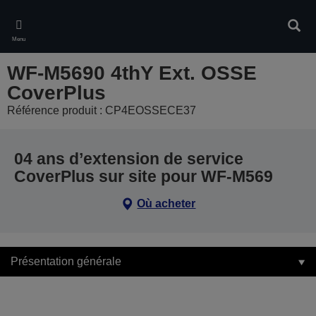
Skip
to
Rech
main
Menu
content
WF-M5690 4thY Ext. OSSE
CoverPlus
Référence produit : CP4EOSSECE37
04 ans d’extension de service
CoverPlus sur site pour WF-M569
Où acheter
Présentation générale