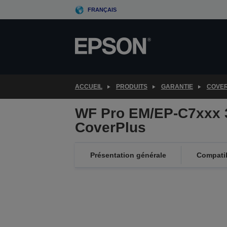
Skip
FRANÇAIS
to
main
content
ACCUEIL
PRODUITS
GARANTIE
COVE
WF Pro EM/EP-C7xxx
CoverPlus
Présentation générale
Compatib