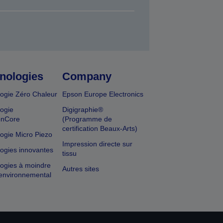
nologies
Company
ogie Zéro Chaleur
Epson Europe Electronics
ogie
Digigraphie®
onCore
(Programme de
certification Beaux-Arts)
ogie Micro Piezo
Impression directe sur
ogies innovantes
tissu
ogies à moindre
Autres sites
environnemental