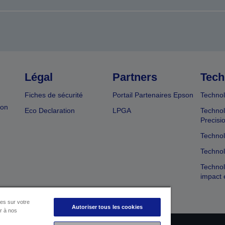
Légal
Partners
Tech
Fiches de sécurité
Portail Partenaires Epson
Technol
ion
Eco Declaration
LPGA
Technol
Precisi
Technol
Technol
Technol
impact 
es sur votre
Autoriser tous les cookies
er à nos