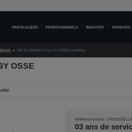
PARTICULIERS
PROFESSIONNELS
INDUSTRY
PRODUITS
RPLUS
WF Pro EM/EP-C7xxx 3Y OSSE CoverPlus
 3Y OSSE
ilité
Référence produit : CP03OSSECL
03 ans de servi