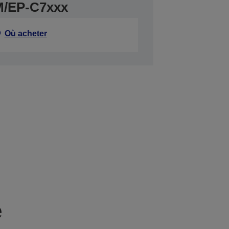
M/EP-C7xxx
Où acheter
e