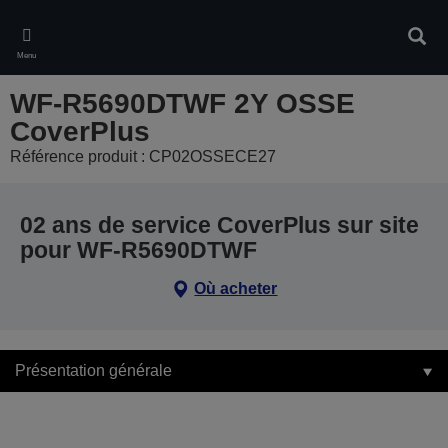
Skip
to
Rech
main
Menu
content
WF-R5690DTWF 2Y OSSE
CoverPlus
Référence produit : CP02OSSECE27
02 ans de service CoverPlus sur site
pour WF-R5690DTWF
Où acheter
Présentation générale