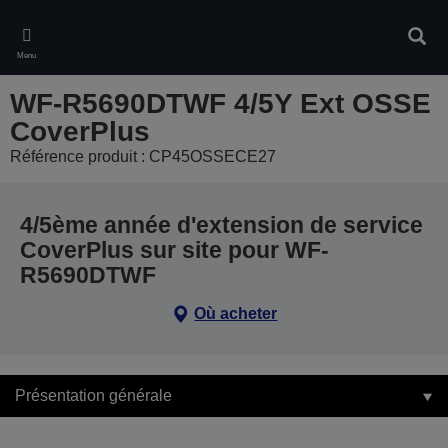
Skip
to
Rech
main
Menu
content
WF-R5690DTWF 4/5Y Ext OSSE
CoverPlus
Référence produit : CP45OSSECE27
4/5ème année d'extension de service
CoverPlus sur site pour WF-
R5690DTWF
Où acheter
Présentation générale