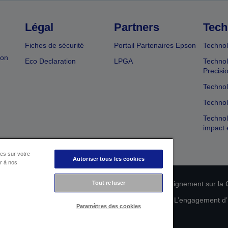
Légal
Partners
Tech
Fiches de sécurité
Portail Partenaires Epson
Technol
ion
Eco Declaration
LPGA
Technol
Precisi
Technol
Technol
Technol
impact 
es sur votre
Autoriser tous les cookies
er à nos
n de conformité des produits
Tout refuser
Déclaration de Renseignement sur la C
 de vos données
Informations sur les cookies
L’engagement d’E
Paramètres des cookies
Copyright © 2026 Seiko Epson