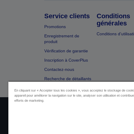
Service clients
Conditions
générales
Promotions
Conditions d’utilisat
Enregistrement de
produit
Vérification de garantie
Inscription à CoverPlus
Contactez-nous
Recherche de détaillants
En cliquant sur « Accepter tous les cookies », vous acceptez le stockage de cooki
appareil pour améliorer la navigation sur le site, analyser son utilisation et contribu
efforts de marketing.
Identification du fournisseur
Identificatio
Contactez-nous au sujet