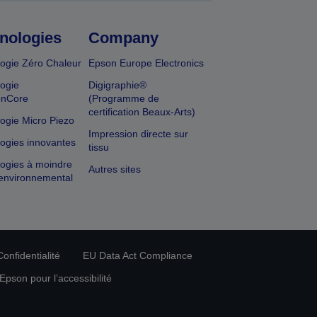
nologies
Company
ogie Zéro Chaleur
Epson Europe Electronics
ogie
Digigraphie®
onCore
(Programme de
certification Beaux-Arts)
ogie Micro Piezo
Impression directe sur
ogies innovantes
tissu
ogies à moindre
Autres sites
environnemental
onfidentialité
EU Data Act Compliance
pson pour l’accessibilité