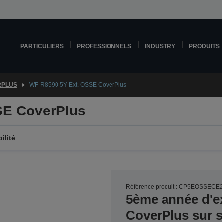
PARTICULIERS
PROFESSIONNELS
INDUSTRY
PRODUITS
RPLUS
WF-R8590 5Y Ext. OSSE CoverPlus
SE CoverPlus
ilité
Référence produit : CP5EOSSECE
5ème année d'ex
CoverPlus sur 