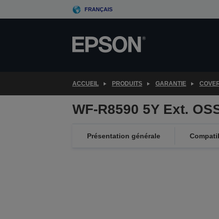
Skip
FRANÇAIS
to
main
content
ACCUEIL
PRODUITS
GARANTIE
COVE
WF-R8590 5Y Ext. OS
Présentation générale
Compatib