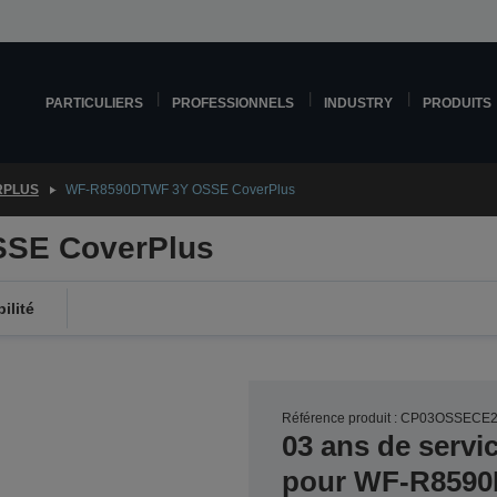
PARTICULIERS
PROFESSIONNELS
INDUSTRY
PRODUITS
RPLUS
WF-R8590DTWF 3Y OSSE CoverPlus
SE CoverPlus
ilité
Référence produit : CP03OSSECE
03 ans de servi
pour WF-R859