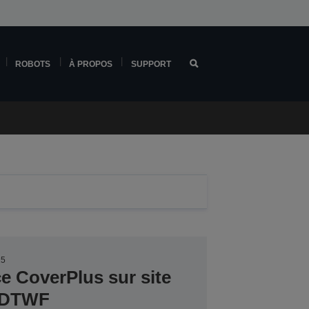
ROBOTS
À PROPOS
SUPPORT
25
ce CoverPlus sur site
0DTWF