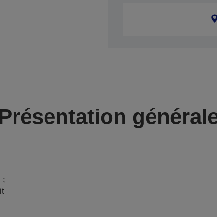
Présentation général
 ;
it