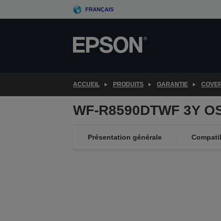
Skip
FRANÇAIS
to
main
content
ACCUEIL
PRODUITS
GARANTIE
COVE
WF-R8590DTWF 3Y OS
Présentation générale
Compatib