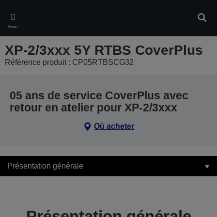
Skip
to
Rech
main
Menu
content
XP-2/3xxx 5Y RTBS CoverPlus
Référence produit : CP05RTBSCG32
05 ans de service CoverPlus avec
retour en atelier pour XP-2/3xxx
Où acheter
Présentation générale
Présentation générale