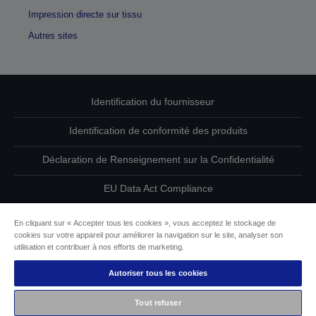
Impression directe sur tissu
Autres sites
Identification du fournisseur
Identification de conformité des produits
Déclaration de Renseignement sur la Confidentialité
EU Data Act Compliance
Contactez-nous au sujet de vos données
En cliquant sur « Accepter tous les cookies », vous acceptez le stockage de
cookies sur votre appareil pour améliorer la navigation sur le site, analyser son
Informations sur les cookies
utilisation et contribuer à nos efforts de marketing.
Autoriser tous les cookies
L’engagement d’Epson pour l’accessibilité
Tout refuser
Copyright © 2026 Seiko Epson