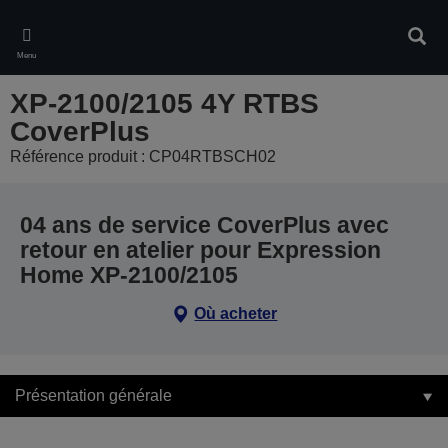
Skip
to
Rech
main
Menu
content
XP-2100/2105 4Y RTBS
CoverPlus
Référence produit : CP04RTBSCH02
04 ans de service CoverPlus avec
retour en atelier pour Expression
Home XP-2100/2105
Où acheter
Présentation générale