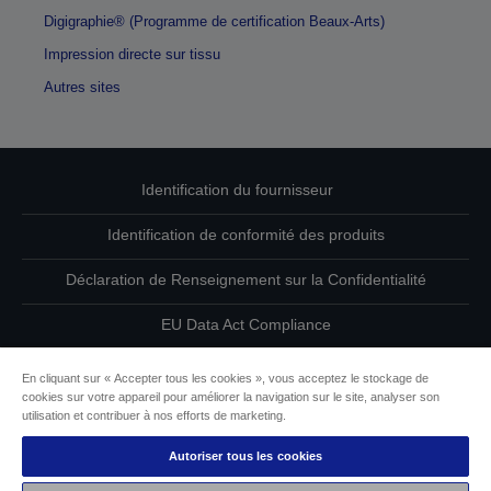
Digigraphie® (Programme de certification Beaux-Arts)
Impression directe sur tissu
Autres sites
Identification du fournisseur
Identification de conformité des produits
Déclaration de Renseignement sur la Confidentialité
EU Data Act Compliance
Contactez-nous au sujet de vos données
En cliquant sur « Accepter tous les cookies », vous acceptez le stockage de
cookies sur votre appareil pour améliorer la navigation sur le site, analyser son
Informations sur les cookies
utilisation et contribuer à nos efforts de marketing.
Autoriser tous les cookies
L’engagement d’Epson pour l’accessibilité