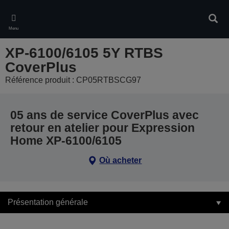
Skip
to
Rech
main
Menu
content
XP-6100/6105 5Y RTBS
CoverPlus
Référence produit : CP05RTBSCG97
05 ans de service CoverPlus avec
retour en atelier pour Expression
Home XP-6100/6105
Où acheter
Présentation générale