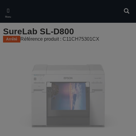
Skip
to
Rech
main
Menu
content
SureLab SL-D800
Référence produit : C11CH75301CX
Arrêté