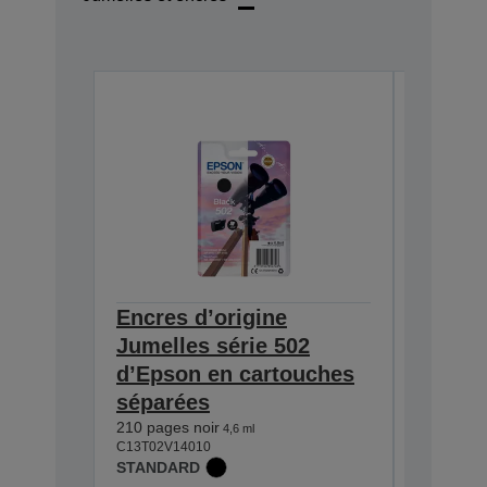
Encres d’origine
Encres
Jumelles série 502
Jumell
d’Epson en cartouches
d’Epso
séparées
séparé
210 pages noir
165 pages
4,6 ml
C13T02V14010
C13T02V2
STANDARD
STANDA