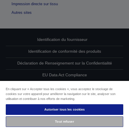
Impression directe sur tissu
Autres sites
Identification du fournisseur
Identification de conformité des produits
Déclaration de Renseignement sur la Confidentialité
EU Data Act Compliance
Contactez-nous au sujet de vos données
En cliquant sur « Accepter tous les cookies », vous acceptez le stockage de
cookies sur votre appareil pour améliorer la navigation sur le site, analyser son
Informations sur les cookies
utilisation et contribuer à nos efforts de marketing.
Autoriser tous les cookies
L’engagement d’Epson pour l’accessibilité
Tout refuser
Copyright © 2026 Seiko Epson