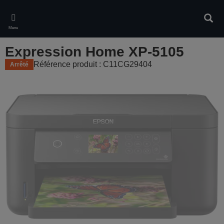
Skip
to
Rech
main
Menu
content
Expression Home XP-5105
Référence produit : C11CG29404
Arrêté