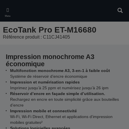
Skip
to
Rech
main
Menu
content
EcoTank Pro ET-M16680
Référence produit : C11CJ41405
Impression monochrome A3
économique
Multifonction monochrome A3, 3-en-1 à faible coût
Système de réservoir d’encre économique
Impression et numérisation rapides
Imprimez jusqu’à 25 ppm et numérisez jusqu’à 26 ipm
Réservoir d’encre en façade simple d’utilisation.
Rechargez en encre en toute simplicité grâce aux bouteilles
d’encre
Impression mobile et connectivité
Wi-Fi, Wi-Fi Direct, Ethernet et applications d’impression
mobiles gratuites²
Solutions logicielles avancées