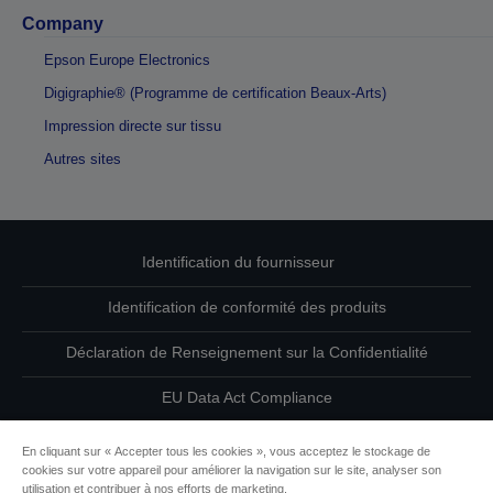
Company
Epson Europe Electronics
Digigraphie® (Programme de certification Beaux-Arts)
Impression directe sur tissu
Autres sites
Identification du fournisseur
Identification de conformité des produits
Déclaration de Renseignement sur la Confidentialité
EU Data Act Compliance
Contactez-nous au sujet de vos données
En cliquant sur « Accepter tous les cookies », vous acceptez le stockage de
cookies sur votre appareil pour améliorer la navigation sur le site, analyser son
Informations sur les cookies
utilisation et contribuer à nos efforts de marketing.