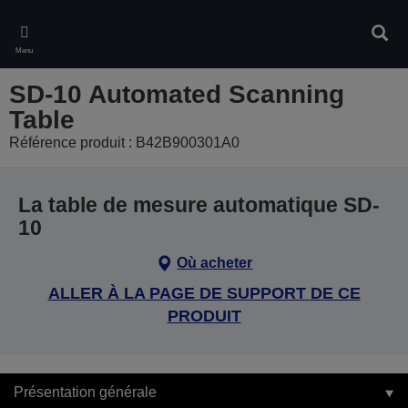
Skip
to
Rech
main
Menu
content
SD-10 Automated Scanning
Table
Référence produit : B42B900301A0
La table de mesure automatique SD-
10
Où acheter
ALLER À LA PAGE DE SUPPORT DE CE
PRODUIT
Présentation générale