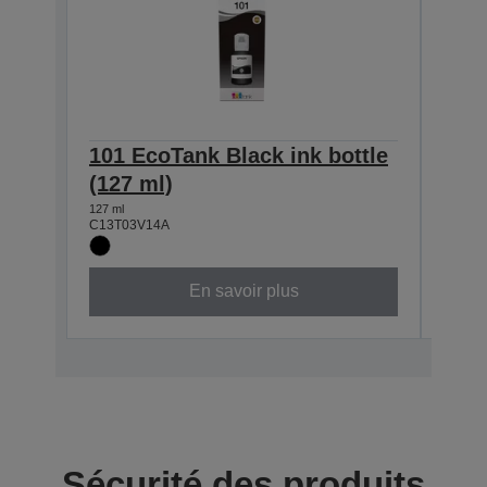
101 EcoTank Black ink bottle
101 
(127 ml)
(70 
127 ml
70 ml
C13T03V14A
C13T0
En savoir plus
Sécurité des produits