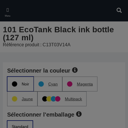
Skip
to
Rech
main
Menu
content
101 EcoTank Black ink bottle
(127 ml)
Référence produit : C13T03V14A
Sélectionner la couleur
Noir
Cyan
Magenta
Jaune
Multipack
Sélectionner l'emballage
Standard