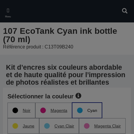
Skip
to
Rech
main
Menu
content
107 EcoTank Cyan ink bottle
(70 ml)
Référence produit : C13T09B240
Kit d’encres six couleurs abordable
et de haute qualité pour l’impression
de photos réalistes et brillantes
Sélectionner la couleur
Noir
Magenta
Cyan
Jaune
Cyan Clair
Magenta Clair