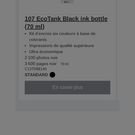
107 EcoTank Black ink bottle
107
(70 ml)
bott
Kit d’encres six couleurs à base de
Kit
colorants
col
Impressions de qualité supérieure
Imp
Ultra économique
Ult
2 100 photos noir
2 100
3 600 pages noir
7 200
70 ml
C13T09B140
C13T0
STANDARD
STAN
En savoir plus