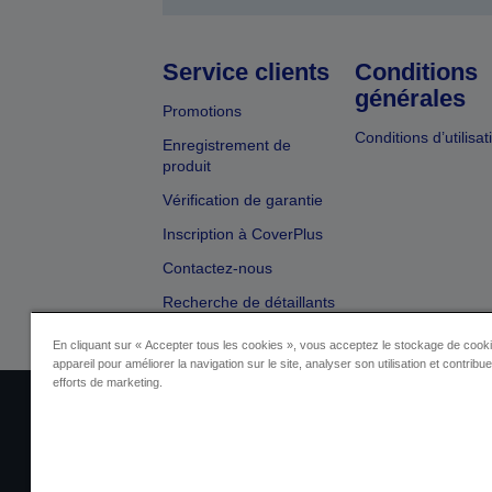
Service clients
Conditions
générales
Promotions
Conditions d’utilisat
Enregistrement de
produit
Vérification de garantie
Inscription à CoverPlus
Contactez-nous
Recherche de détaillants
En cliquant sur « Accepter tous les cookies », vous acceptez le stockage de cooki
appareil pour améliorer la navigation sur le site, analyser son utilisation et contribu
efforts de marketing.
Identification du fournisseur
Identificatio
Contactez-nous au sujet