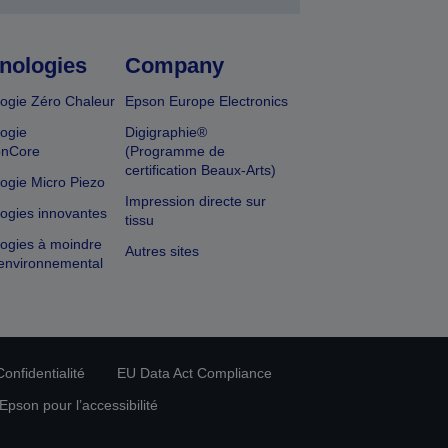
nologies
Company
ogie Zéro Chaleur
Epson Europe Electronics
ogie
Digigraphie®
onCore
(Programme de
certification Beaux-Arts)
ogie Micro Piezo
Impression directe sur
ogies innovantes
tissu
ogies à moindre
Autres sites
environnemental
onfidentialité
EU Data Act Compliance
pson pour l’accessibilité