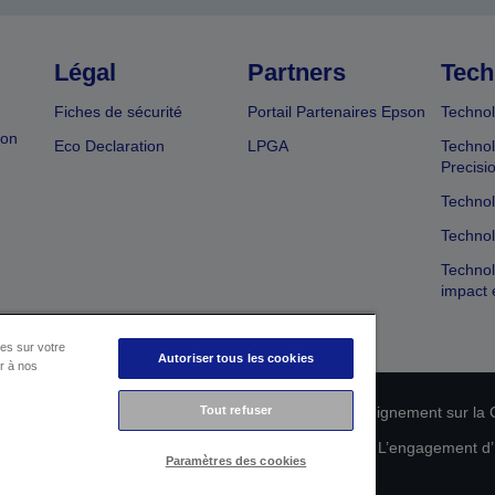
Légal
Partners
Tech
Fiches de sécurité
Portail Partenaires Epson
Technol
ion
Eco Declaration
LPGA
Technol
Precisi
Technol
Technol
Technol
impact 
es sur votre
Autoriser tous les cookies
er à nos
n de conformité des produits
Déclaration de Renseignement sur la C
Tout refuser
 de vos données
Informations sur les cookies
L’engagement d’E
Paramètres des cookies
Copyright © 2026 Seiko Epson