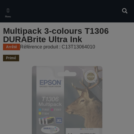
Skip
to
Rech
main
Menu
content
Multipack 3-colours T1306
DURABrite Ultra Ink
Référence produit : C13T13064010
Arrêté
Primé