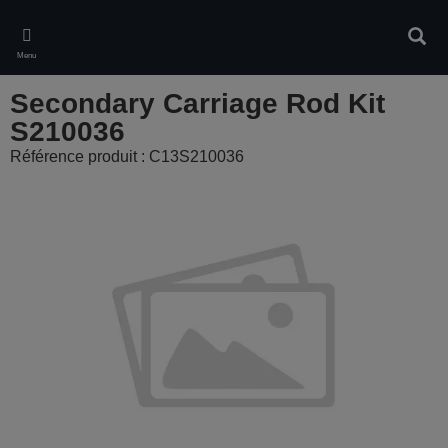
Skip
to
Rech
main
Menu
content
Secondary Carriage Rod Kit
S210036
Référence produit : C13S210036