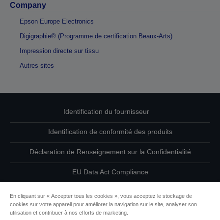
Company
Epson Europe Electronics
Digigraphie® (Programme de certification Beaux-Arts)
Impression directe sur tissu
Autres sites
Identification du fournisseur
Identification de conformité des produits
Déclaration de Renseignement sur la Confidentialité
EU Data Act Compliance
Contactez-nous au sujet de vos données
En cliquant sur « Accepter tous les cookies », vous acceptez le stockage de
cookies sur votre appareil pour améliorer la navigation sur le site, analyser son
Informations sur les cookies
utilisation et contribuer à nos efforts de marketing.