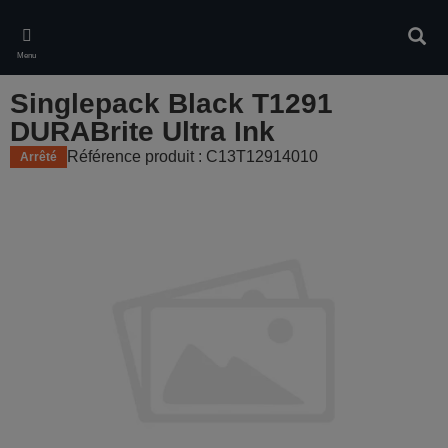
Skip
to
Rech
main
Menu
content
Singlepack Black T1291
DURABrite Ultra Ink
Référence produit : C13T12914010
Arrêté