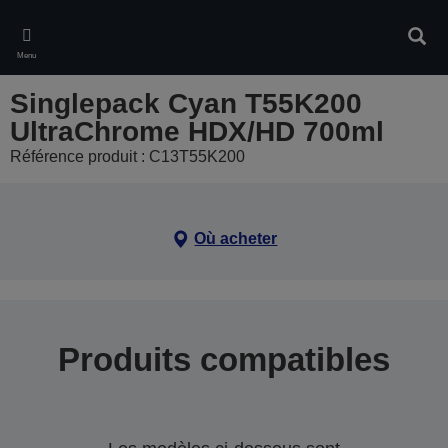
Skip
to
Rech
main
Menu
content
Singlepack Cyan T55K200
UltraChrome HDX/HD 700ml
Référence produit : C13T55K200
Où acheter
Produits compatibles